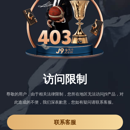
访问限制
尊敬的用户，由于相关法律限制，您所在地区无法访问J9产品，对
此造成的不便，我们深表歉意，您如有疑问请联系客服。
联系客服